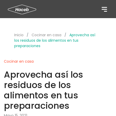
Pasar
al
contenido
principal
Inicio
Cocinar en casa
Aprovecha así
los residuos de los alimentos en tus
preparaciones
Cocinar en casa
Aprovecha así los
residuos de los
alimentos en tus
preparaciones
Mayo 15, 2021