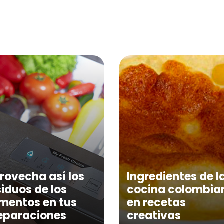
rovecha así los
Ingredientes de l
siduos de los
cocina colombia
imentos en tus
en recetas
eparaciones
creativas