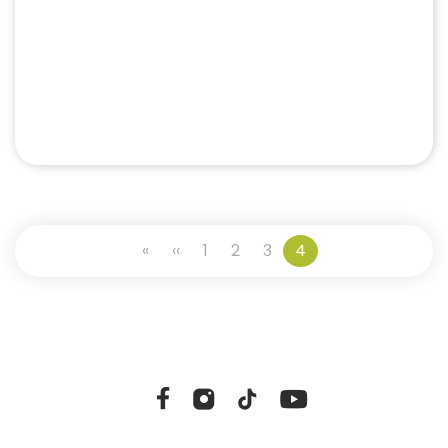
Paginación
«
Primera
‹‹
Página
1
2
3
4
página
anterior